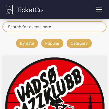
By date
Popular
Category